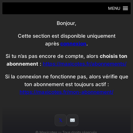
Aller
MENU
au
contenu
Bonjour,
Cette section est disponible uniquement
après
connexion
.
Si tu n’as pas encore de compte, alors
choisis ton
abonnement
:
https://maxicotes.fr/abonnements/
Si la connexion ne fonctionne pas, alors vérifie que
ton abonnement est toujours actif :
https://maxicotes.fr/mon-abonnement/
𝕏
©
Maxicotes — Tous droits réservés.