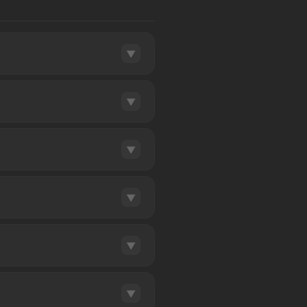
ertes personnalisées.
▼
 Maxicotes ! Vous toucherez
▼
▼
lleuls. Vous pourrez le
▼
n n'est pas rétroactif, une
▼
tabilisés.
▼