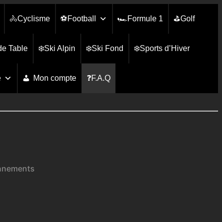
🚴Cyclisme
⚽Football
🏎️Formule 1
⛳Golf
de Table
❄️Ski Alpin
❄️Ski Fond
❄️Sports d’Hiver
e
Mon compte
❓F.A.Q
onnements