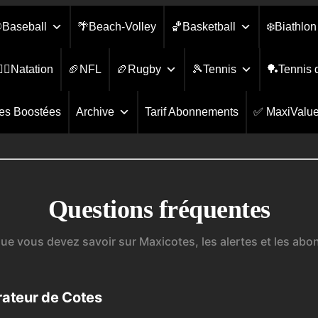
Baseball
🌴Beach-Volley
🏀Basketball
❄️Biathlon
🏾‍♀️Natation
🏈NFL
🏉Rugby
🎾Tennis
🏓Tennis 
es Boostées
Archive
Tarif Abonnements
✅ MaxiValu
Questions fréquentes
que vous devez savoir sur Maxicotes, les alertes et les ab
rateur de Cotes