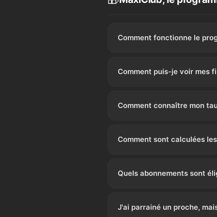
Aide :
Sur Telegram, allez dans
Il ne vous restera qu'à configu
Comment fonctionne le pro
Demandez votre code afin de pa
une commission sur l'ensemble 
Comment puis-je voir mes fi
Vous devez avoir un abonnemen
Comment connaître mon tau
Le taux de commission augment
retrouver ainsi que les règles 
Comment sont calculées les
Les commissions sont calculées
commission est calculée avec le
Quels abonnements sont élig
Seuls les nouveaux abonnés ay
J'ai parrainé un proche, mais 