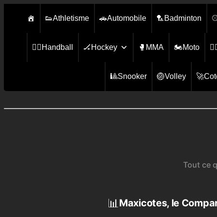
Aller
👟Athletisme
🚗Automobile
🏸Badminton
⚾
au
contenu
🤾‍♀️Handball
🏒Hockey
🥊MMA
🏍️Moto
🏊
🎱Snooker
🏐Volley
🚀Cot
Tout ce 
📊
Maxicotes, le Compa