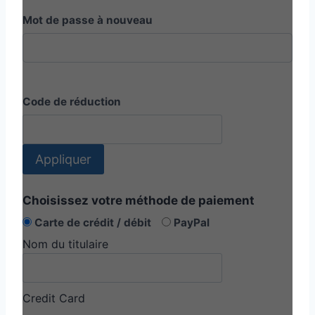
Mot de passe à nouveau
Code de réduction
Appliquer
Choisissez votre méthode de paiement
Carte de crédit / débit
PayPal
Nom du titulaire
Credit Card