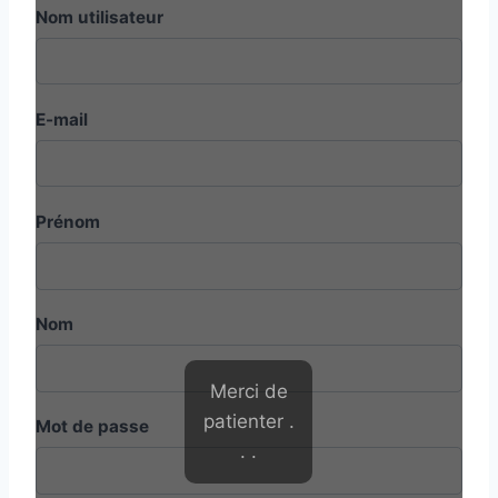
Nom utilisateur
E-mail
Prénom
Nom
Merci de
patienter .
Mot de passe
. .